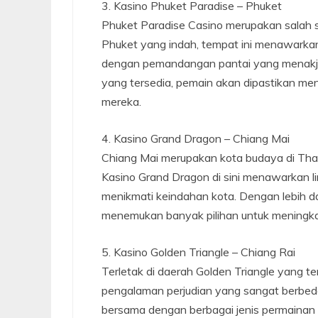
3. Kasino Phuket Paradise – Phuket
Phuket Paradise Casino merupakan salah sat
Phuket yang indah, tempat ini menawarka
dengan pemandangan pantai yang menakjub
yang tersedia, pemain akan dipastikan m
mereka.
4. Kasino Grand Dragon – Chiang Mai
Chiang Mai merupakan kota budaya di Th
Kasino Grand Dragon di sini menawarkan li
menikmati keindahan kota. Dengan lebih da
menemukan banyak pilihan untuk meningk
5. Kasino Golden Triangle – Chiang Rai
Terletak di daerah Golden Triangle yang t
pengalaman perjudian yang sangat berbeda
bersama dengan berbagai jenis permainan k