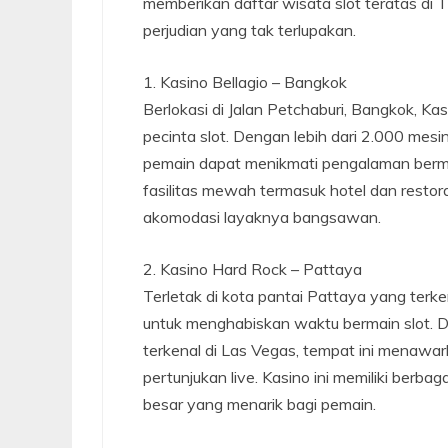
memberikan daftar wisata slot teratas di 
perjudian yang tak terlupakan.
1. Kasino Bellagio – Bangkok
Berlokasi di Jalan Petchaburi, Bangkok, Kas
pecinta slot. Dengan lebih dari 2.000 mesi
pemain dapat menikmati pengalaman berm
fasilitas mewah termasuk hotel dan resto
akomodasi layaknya bangsawan.
2. Kasino Hard Rock – Pattaya
Terletak di kota pantai Pattaya yang terk
untuk menghabiskan waktu bermain slot. D
terkenal di Las Vegas, tempat ini menawa
pertunjukan live. Kasino ini memiliki ber
besar yang menarik bagi pemain.