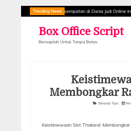
Skip
Uang Mudah: Rebut Kesempatan di Dunia Judi Online In
Trending News
to
Keberagaman Permainan dan Peluang Menang
Perk
content
Fenomena yang Memengaruhi Generasi Muda
Pasar
Dunia Judi Online di Indonesia:
Perkembangan Perjudian Online di
Kehadiran Perjudian Online di
Uang Mudah: Rebut Kesempatan di 
Box Office Script
Keberagaman Permainan dan
Indonesia: Fenomena yang
Pasar Judi Online yang Meriah di
Indonesia: Antara Kontroversi dan
Kehadiran Perjudian Online di Indonesia: Antara Kontrove
Indonesia
Peluang Menang
Memengaruhi Generasi Muda
Indonesia
Popularitas
Bersiaplah Untuk Tanpa Batas.
Uang Mudah: Rebut Kesempatan di Dunia Judi Online In
March 22, 2026
March 7, 2026
February 20, 2026
February 5, 2026
January 21, 2026
Keberagaman Permainan dan Peluang Menang
Perk
Fenomena yang Memengaruhi Generasi Muda
Pasar
Kehadiran Perjudian Online di Indonesia: Antara Kontrove
Keistimewaa
Membongkar Ra
Beauty Tips
No
Keistimewaan Slot Thailand: Membongkar