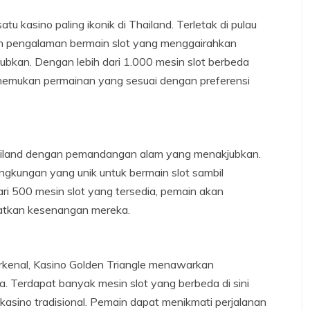
u kasino paling ikonik di Thailand. Terletak di pulau
n pengalaman bermain slot yang menggairahkan
kan. Dengan lebih dari 1.000 mesin slot berbeda
enemukan permainan yang sesuai dengan preferensi
ailand dengan pemandangan alam yang menakjubkan.
ngkungan yang unik untuk bermain slot sambil
ri 500 mesin slot yang tersedia, pemain akan
atkan kesenangan mereka.
erkenal, Kasino Golden Triangle menawarkan
. Terdapat banyak mesin slot yang berbeda di sini
asino tradisional. Pemain dapat menikmati perjalanan