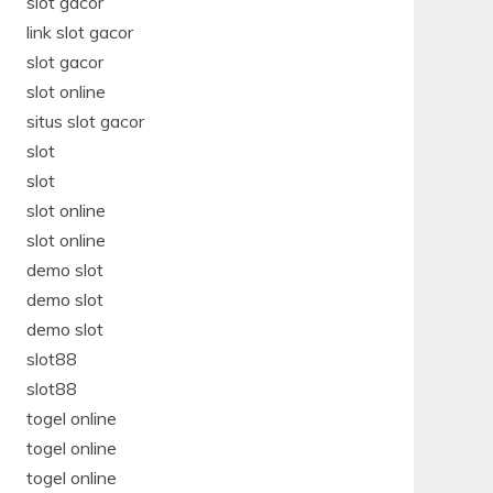
slot gacor
link slot gacor
slot gacor
slot online
situs slot gacor
slot
slot
slot online
slot online
demo slot
demo slot
demo slot
slot88
slot88
togel online
togel online
togel online