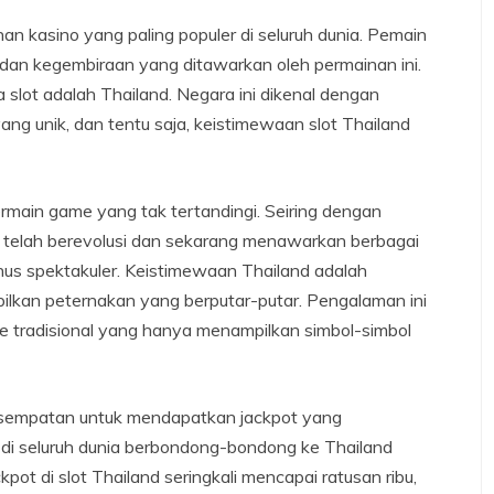
an kasino yang paling populer di seluruh dunia. Pemain
i dan kegembiraan yang ditawarkan oleh permainan ini.
a slot adalah Thailand. Negara ini dikenal dengan
g unik, dan tentu saja, keistimewaan slot Thailand
main game yang tak tertandingi. Seiring dengan
ot telah berevolusi dan sekarang menawarkan berbagai
nus spektakuler. Keistimewaan Thailand adalah
kan peternakan yang berputar-putar. Pengalaman ini
e tradisional yang hanya menampilkan simbol-simbol
 kesempatan untuk mendapatkan jackpot yang
 di seluruh dunia berbondong-bondong ke Thailand
ot di slot Thailand seringkali mencapai ratusan ribu,