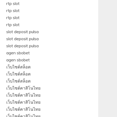
rtp slot
rtp slot
rtp slot
rtp slot
slot deposit pulsa
slot deposit pulsa
slot deposit pulsa
agen sbobet
agen sbobet
เว็บไซต์สล็อต
เว็บไซต์สล็อต
เว็บไซต์สล็อต
เว็บไซต์คาสิโนไทย
เว็บไซต์คาสิโนไทย
เว็บไซต์คาสิโนไทย
เว็บไซต์คาสิโนไทย
เว็บไซต์คาสิโนไทย