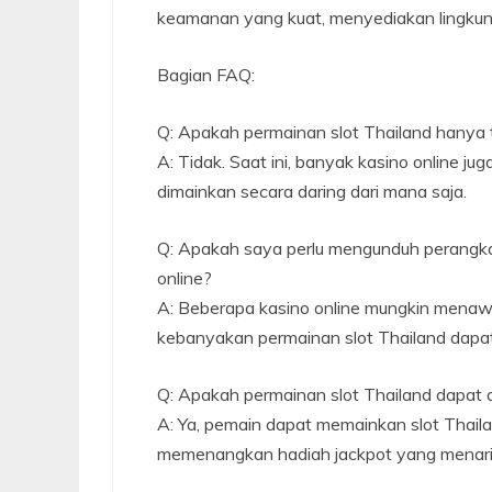
keamanan yang kuat, menyediakan lingkun
Bagian FAQ:
Q: Apakah permainan slot Thailand hanya te
A: Tidak. Saat ini, banyak kasino online 
dimainkan secara daring dari mana saja.
Q: Apakah saya perlu mengunduh perangkat
online?
A: Beberapa kasino online mungkin menawar
kebanyakan permainan slot Thailand dapat
Q: Apakah permainan slot Thailand dapat
A: Ya, pemain dapat memainkan slot Thai
memenangkan hadiah jackpot yang menari