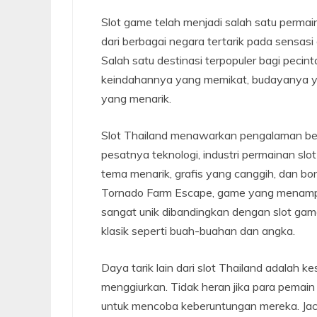
Slot game telah menjadi salah satu permain
dari berbagai negara tertarik pada sensas
Salah satu destinasi terpopuler bagi pecint
keindahannya yang memikat, budayanya yan
yang menarik.
Slot Thailand menawarkan pengalaman ber
pesatnya teknologi, industri permainan sl
tema menarik, grafis yang canggih, dan bo
Tornado Farm Escape, game yang menampil
sangat unik dibandingkan dengan slot gam
klasik seperti buah-buahan dan angka.
Daya tarik lain dari slot Thailand adalah
menggiurkan. Tidak heran jika para pemain
untuk mencoba keberuntungan mereka. Jackp