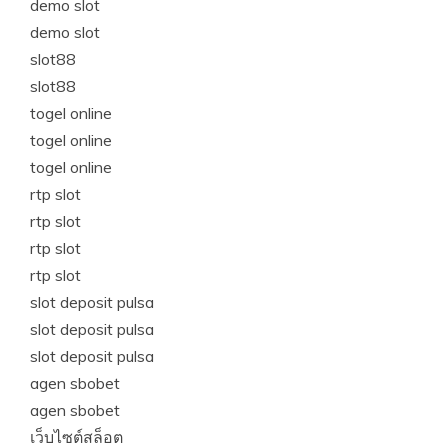
demo slot
demo slot
slot88
slot88
togel online
togel online
togel online
rtp slot
rtp slot
rtp slot
rtp slot
slot deposit pulsa
slot deposit pulsa
slot deposit pulsa
agen sbobet
agen sbobet
เว็บไซต์สล็อต