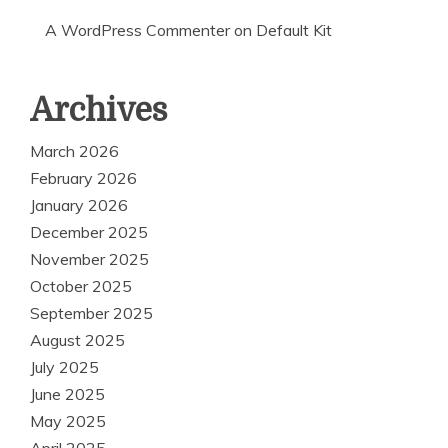
A WordPress Commenter
on
Default Kit
Archives
March 2026
February 2026
January 2026
December 2025
November 2025
October 2025
September 2025
August 2025
July 2025
June 2025
May 2025