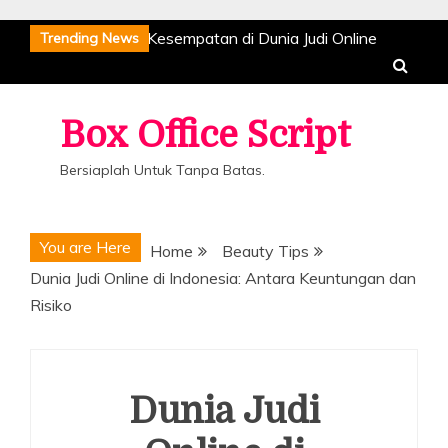
Skip
Uang Mudah: Rebut Kesempatan di Dunia Judi Online
Trending News
to
Indonesia
Dunia Judi Online di Indonesia: Keberagaman
content
Permainan dan Peluang Menang
Perkembangan
Perjudian Online di Indonesia: Fenomena yang
Box Office Script
Memengaruhi Generasi Muda
Pasar Judi Online yang
Bersiaplah Untuk Tanpa Batas.
Meriah di Indonesia
Kehadiran Perjudian Online di
Indonesia: Antara Kontroversi dan Popularitas
Uang Mudah: Rebut Kesempatan di Dunia Judi Online
You are Here
Home
Beauty Tips
Indonesia
Dunia Judi Online di Indonesia: Keberagaman
Dunia Judi Online di Indonesia: Antara Keuntungan dan
Permainan dan Peluang Menang
Perkembangan
Risiko
Perjudian Online di Indonesia: Fenomena yang
Memengaruhi Generasi Muda
Pasar Judi Online yang
Meriah di Indonesia
Kehadiran Perjudian Online di
Indonesia: Antara Kontroversi dan Popularitas
Dunia Judi