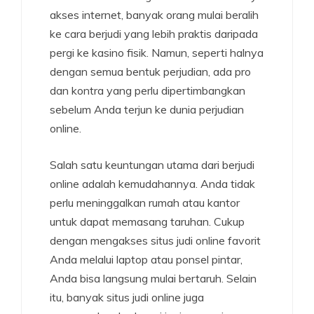
akses internet, banyak orang mulai beralih
ke cara berjudi yang lebih praktis daripada
pergi ke kasino fisik. Namun, seperti halnya
dengan semua bentuk perjudian, ada pro
dan kontra yang perlu dipertimbangkan
sebelum Anda terjun ke dunia perjudian
online.
Salah satu keuntungan utama dari berjudi
online adalah kemudahannya. Anda tidak
perlu meninggalkan rumah atau kantor
untuk dapat memasang taruhan. Cukup
dengan mengakses situs judi online favorit
Anda melalui laptop atau ponsel pintar,
Anda bisa langsung mulai bertaruh. Selain
itu, banyak situs judi online juga