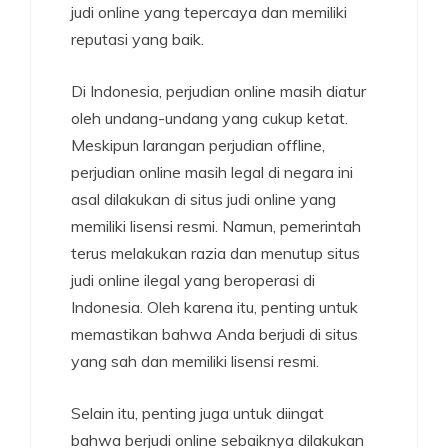
judi online yang tepercaya dan memiliki
reputasi yang baik.
Di Indonesia, perjudian online masih diatur
oleh undang-undang yang cukup ketat.
Meskipun larangan perjudian offline,
perjudian online masih legal di negara ini
asal dilakukan di situs judi online yang
memiliki lisensi resmi. Namun, pemerintah
terus melakukan razia dan menutup situs
judi online ilegal yang beroperasi di
Indonesia. Oleh karena itu, penting untuk
memastikan bahwa Anda berjudi di situs
yang sah dan memiliki lisensi resmi.
Selain itu, penting juga untuk diingat
bahwa berjudi online sebaiknya dilakukan