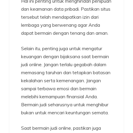
Hal ini penting untuk menghindari penipuan
dan keamanan data pribadi. Pastikan situs
tersebut telah mendapatkan izin dari
lembaga yang berwenang agar Anda
dapat bermain dengan tenang dan aman.
Selain itu, penting juga untuk mengatur
keuangan dengan bijaksana saat bermain
judi online. Jangan terlalu gegabah dalam
memasang taruhan dan tetapkan batasan
kekalahan serta kemenangan. Jangan
sampai terbawa emosi dan bermain
melebihi kemampuan finansial Anda.
Bermain judi seharusnya untuk menghibur
bukan untuk mencari keuntungan semata.
Saat bermain judi online, pastikan juga