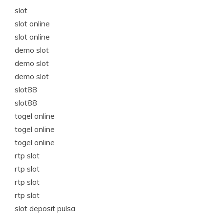
slot
slot online
slot online
demo slot
demo slot
demo slot
slot88
slot88
togel online
togel online
togel online
rtp slot
rtp slot
rtp slot
rtp slot
slot deposit pulsa