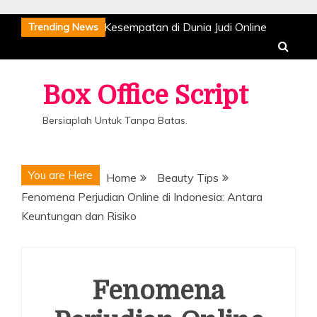
Skip
Uang Mudah: Rebut Kesempatan di Dunia Judi Online
Trending News
to
Indonesia
Dunia Judi Online di Indonesia: Keberagaman
content
Permainan dan Peluang Menang
Perkembangan
Perjudian Online di Indonesia: Fenomena yang
Box Office Script
Memengaruhi Generasi Muda
Pasar Judi Online yang
Bersiaplah Untuk Tanpa Batas.
Meriah di Indonesia
Kehadiran Perjudian Online di
Indonesia: Antara Kontroversi dan Popularitas
Uang Mudah: Rebut Kesempatan di Dunia Judi Online
You are Here
Home
Beauty Tips
Indonesia
Dunia Judi Online di Indonesia: Keberagaman
Fenomena Perjudian Online di Indonesia: Antara
Permainan dan Peluang Menang
Perkembangan
Keuntungan dan Risiko
Perjudian Online di Indonesia: Fenomena yang
Memengaruhi Generasi Muda
Pasar Judi Online yang
Meriah di Indonesia
Kehadiran Perjudian Online di
Indonesia: Antara Kontroversi dan Popularitas
Fenomena