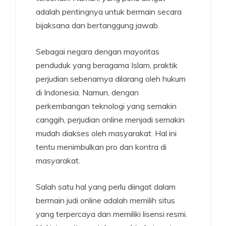
adalah pentingnya untuk bermain secara
bijaksana dan bertanggung jawab.
Sebagai negara dengan mayoritas
penduduk yang beragama Islam, praktik
perjudian sebenarnya dilarang oleh hukum
di Indonesia. Namun, dengan
perkembangan teknologi yang semakin
canggih, perjudian online menjadi semakin
mudah diakses oleh masyarakat. Hal ini
tentu menimbulkan pro dan kontra di
masyarakat.
Salah satu hal yang perlu diingat dalam
bermain judi online adalah memilih situs
yang terpercaya dan memiliki lisensi resmi.