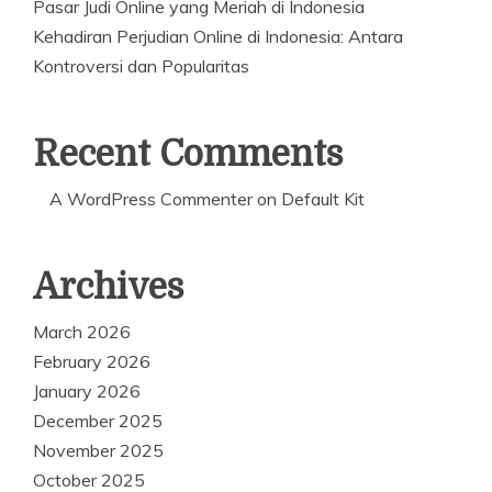
Pasar Judi Online yang Meriah di Indonesia
Kehadiran Perjudian Online di Indonesia: Antara
Kontroversi dan Popularitas
Recent Comments
A WordPress Commenter
on
Default Kit
Archives
March 2026
February 2026
January 2026
December 2025
November 2025
October 2025