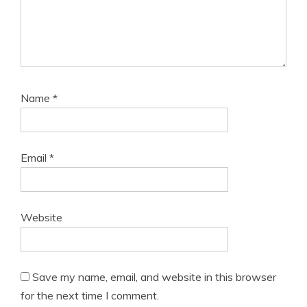
Name
*
Email
*
Website
Save my name, email, and website in this browser
for the next time I comment.