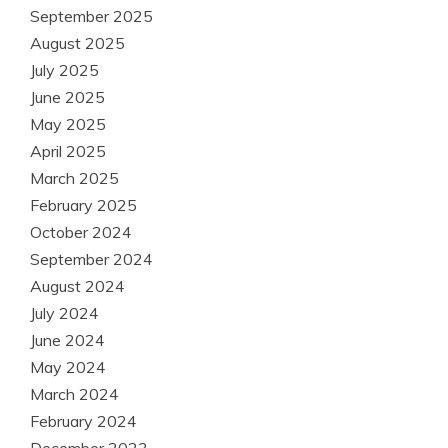
September 2025
August 2025
July 2025
June 2025
May 2025
April 2025
March 2025
February 2025
October 2024
September 2024
August 2024
July 2024
June 2024
May 2024
March 2024
February 2024