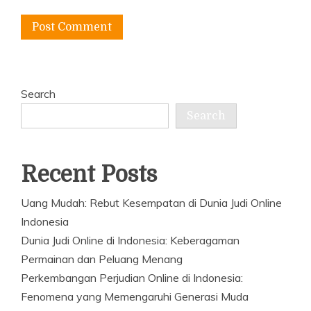
Search
Search
Recent Posts
Uang Mudah: Rebut Kesempatan di Dunia Judi Online
Indonesia
Dunia Judi Online di Indonesia: Keberagaman
Permainan dan Peluang Menang
Perkembangan Perjudian Online di Indonesia:
Fenomena yang Memengaruhi Generasi Muda