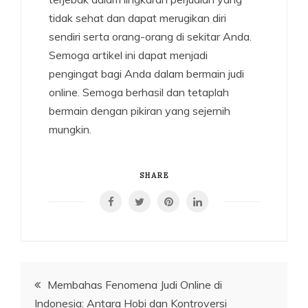
tidak sehat dan dapat merugikan diri
sendiri serta orang-orang di sekitar Anda.
Semoga artikel ini dapat menjadi
pengingat bagi Anda dalam bermain judi
online. Semoga berhasil dan tetaplah
bermain dengan pikiran yang sejernih
mungkin.
SHARE
Post
Membahas Fenomena Judi Online di
Indonesia: Antara Hobi dan Kontroversi