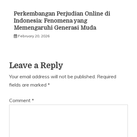
Perkembangan Perjudian Online di
Indonesia: Fenomena yang
Memengaruhi Generasi Muda
February 20, 2026
Leave a Reply
Your email address will not be published.
Required
fields are marked
*
Comment
*